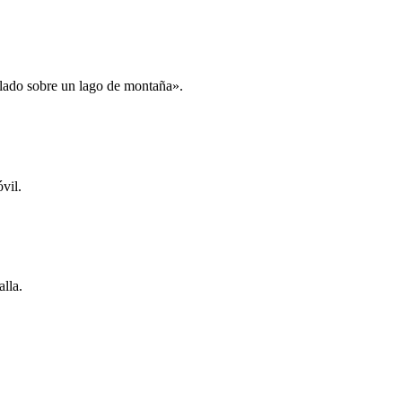
ellado sobre un lago de montaña».
vil.
lla.