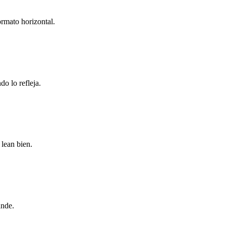
ormato horizontal.
do lo refleja.
 lean bien.
ande.