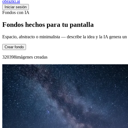
obrazki
.ai
Iniciar sesión
Fondos con IA
Fondos hechos para tu pantalla
Espacio, abstracto o minimalista — describe la idea y la IA genera un 
Crear fondo
3
2
0
3
9
8
imágenes creadas