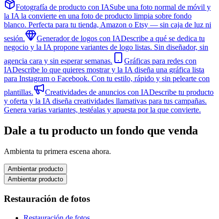
Fotografía de producto con IA
Sube una foto normal de móvil y
la IA la convierte en una foto de producto limpia sobre fondo
blanco. Perfecta para tu tienda, Amazon o Etsy — sin caja de luz ni
sesión.
Generador de logos con IA
Describe a qué se dedica tu
negocio y la IA propone variantes de logo listas. Sin diseñador, sin
agencia cara y sin esperar semanas.
Gráficas para redes con
IA
Describe lo que quieres mostrar y la IA diseña una gráfica lista
para Instagram o Facebook. Con tu estilo, rápido y sin pelearte con
plantillas.
Creatividades de anuncios con IA
Describe tu producto
y oferta y la IA diseña creatividades llamativas para tus campañas.
Genera varias variantes, testéalas y apuesta por la que convierte.
Dale a tu producto un fondo que venda
Ambienta tu primera escena ahora.
Ambientar producto
Ambientar producto
Restauración de fotos
Restauración de fotos