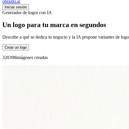
obrazki
.ai
Iniciar sesión
Generador de logos con IA
Un logo para tu marca en segundos
Describe a qué se dedica tu negocio y la IA propone variantes de logo 
Crear un logo
3
2
0
3
9
8
imágenes creadas