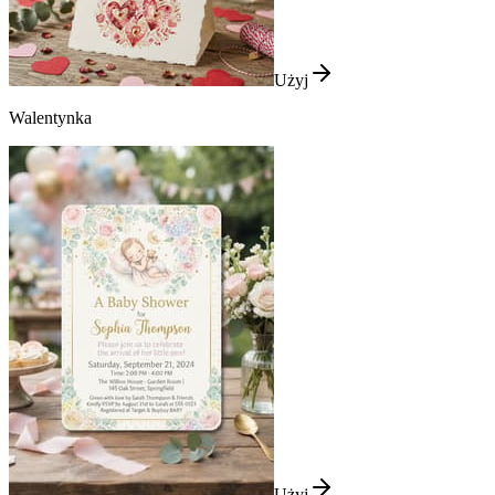
Użyj
Walentynka
Użyj