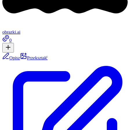
obrazki
.ai
0
Opisz
Przekształć