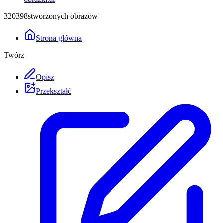
3
2
0
3
9
8
stworzonych obrazów
Strona główna
Twórz
Opisz
Przekształć