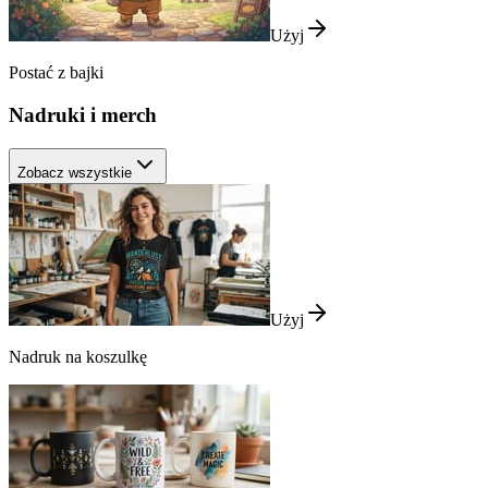
Użyj
Postać z bajki
Nadruki i merch
Zobacz wszystkie
Użyj
Nadruk na koszulkę