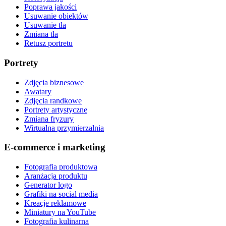
Poprawa jakości
Usuwanie obiektów
Usuwanie tła
Zmiana tła
Retusz portretu
Portrety
Zdjęcia biznesowe
Awatary
Zdjęcia randkowe
Portrety artystyczne
Zmiana fryzury
Wirtualna przymierzalnia
E-commerce i marketing
Fotografia produktowa
Aranżacja produktu
Generator logo
Grafiki na social media
Kreacje reklamowe
Miniatury na YouTube
Fotografia kulinarna