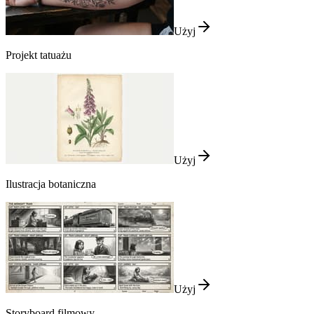
Użyj
Projekt tatuażu
Użyj
Ilustracja botaniczna
Użyj
Storyboard filmowy