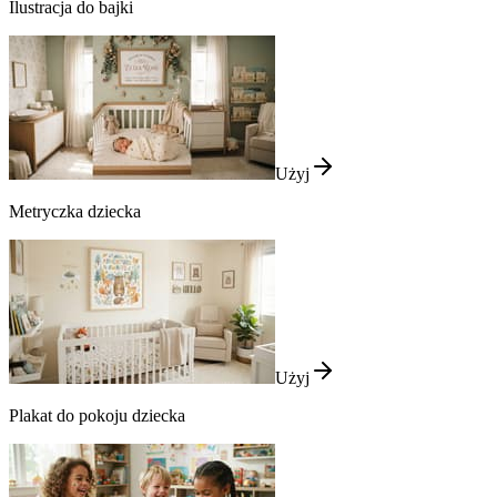
Ilustracja do bajki
Użyj
Metryczka dziecka
Użyj
Plakat do pokoju dziecka