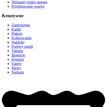
Wirtualny home staging
Projektowanie wnętrz
Kreatywne
Zaproszenia
Kartki
Plakaty
Kolorowanki
Naklejki
Portrety pupili
Tatuaże
Ilustracje
Postacie
Tapety
Memy
Nadruki