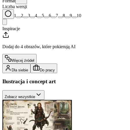
Format
Liczba wersji
1
2
3
4
5
6
7
8
9
10
Inspiracje
Dodaj do 4 obrazów, które pokierują AI
Więcej źródeł
Dla siebie
Do pracy
Ilustracja i concept art
Zobacz wszystkie