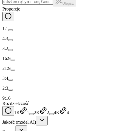
Ulepsz
Proporcje
1:1
4:3
3:2
16:9
21:9
3:4
2:3
9:16
Rozdzielczość
1K
1
2K
2
4K
4
Jakość (model AI)