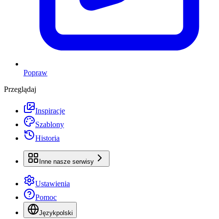
Popraw
Przeglądaj
Inspiracje
Szablony
Historia
Inne nasze serwisy
Ustawienia
Pomoc
Język
polski