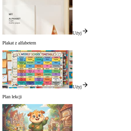
Użyj
Plakat z alfabetem
Użyj
Plan lekcji