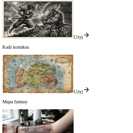
Użyj
Kadr komiksu
Użyj
Mapa fantasy