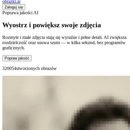
obrazki
.ai
Zaloguj się
Poprawa jakości AI
Wyostrz i powiększ swoje zdjęcia
Rozmyte i małe zdjęcia stają się wyraźne i pełne detali. AI zwiększa
rozdzielczość oraz usuwa szum — w kilka sekund, bez programów
graficznych.
Popraw jakość
3
2
0
0
5
4
stworzonych obrazów