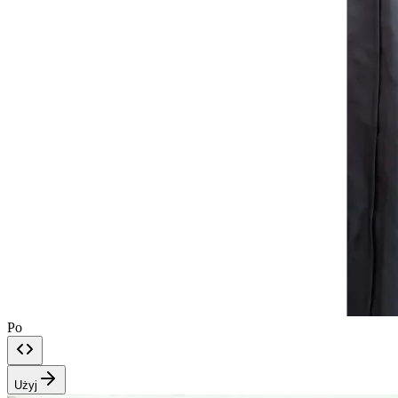
Po
Użyj