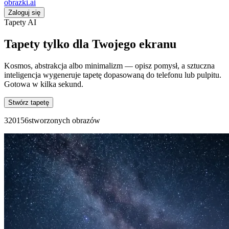
obrazki
.ai
Zaloguj się
Tapety AI
Tapety tylko dla Twojego ekranu
Kosmos, abstrakcja albo minimalizm — opisz pomysł, a sztuczna
inteligencja wygeneruje tapetę dopasowaną do telefonu lub pulpitu.
Gotowa w kilka sekund.
Stwórz tapetę
3
2
0
1
5
6
stworzonych obrazów