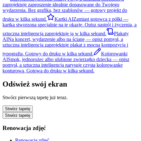
zaprojektuje zaproszenie idealnie dopasowane do Twojego
wydarzenia. Bez grafika, bez szablonów — gotowy projekt do
druku w kilka sekund.
Kartki AI
Zamiast gotowca z półki —
kartka stworzona specjalnie na tę okazję. Opisz nastrój i życzenia, a
sztuczna inteligencja zaprojektuje ją w kilka sekund.
Plakaty
AI
Na koncert, wydarzenie albo na ścianę — opisz pomysł, a
sztuczna inteligencja zaprojektuje plakat z mocną kompozycją i
typografią. Gotowy do druku w kilka sekund.
Kolorowanki
AI
Smok, jednorożec albo ulubione zwierzątko dziecka — opisz
pomysł, a sztuczna inteligencja narysuje czystą kolorowankę
konturową. Gotowa do druku w kilka sekund.
Odśwież swój ekran
Stwórz pierwszą tapetę już teraz.
Stwórz tapetę
Stwórz tapetę
Renowacja zdjęć
Renowacja zdjęć