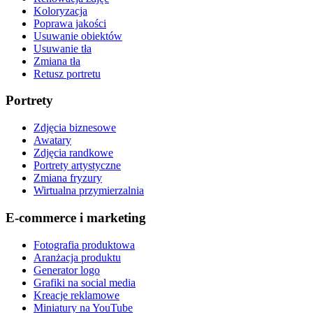
Koloryzacja
Poprawa jakości
Usuwanie obiektów
Usuwanie tła
Zmiana tła
Retusz portretu
Portrety
Zdjęcia biznesowe
Awatary
Zdjęcia randkowe
Portrety artystyczne
Zmiana fryzury
Wirtualna przymierzalnia
E-commerce i marketing
Fotografia produktowa
Aranżacja produktu
Generator logo
Grafiki na social media
Kreacje reklamowe
Miniatury na YouTube