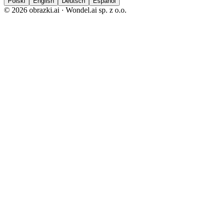
Polski
English
Deutsch
Español
© 2026 obrazki.ai · Wondel.ai sp. z o.o.