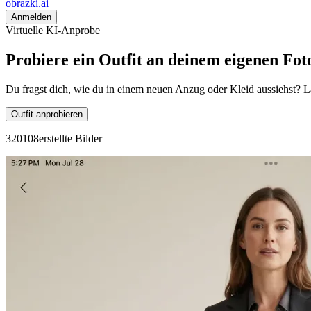
obrazki
.ai
Anmelden
Virtuelle KI-Anprobe
Probiere ein Outfit an deinem eigenen Fot
Du fragst dich, wie du in einem neuen Anzug oder Kleid aussiehst? 
Outfit anprobieren
3
2
0
1
0
8
erstellte Bilder