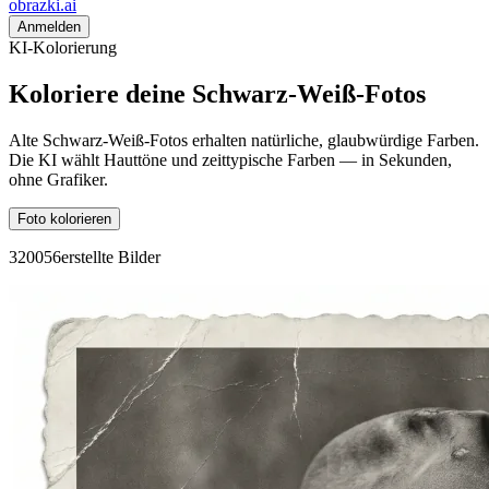
obrazki
.ai
Anmelden
KI-Kolorierung
Koloriere deine Schwarz-Weiß-Fotos
Alte Schwarz-Weiß-Fotos erhalten natürliche, glaubwürdige Farben.
Die KI wählt Hauttöne und zeittypische Farben — in Sekunden,
ohne Grafiker.
Foto kolorieren
3
2
0
0
5
6
erstellte Bilder