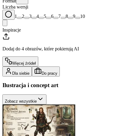
Format
Liczba wersji
1
2
3
4
5
6
7
8
9
10
Inspiracje
Dodaj do 4 obrazów, które pokierują AI
Więcej źródeł
Dla siebie
Do pracy
Ilustracja i concept art
Zobacz wszystkie