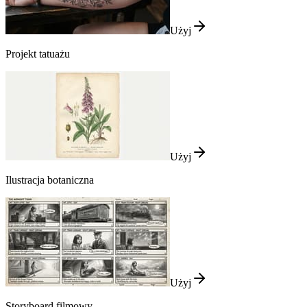
Użyj
Projekt tatuażu
Użyj
Ilustracja botaniczna
Użyj
Storyboard filmowy