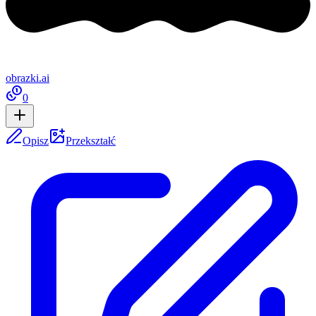
obrazki
.ai
0
Opisz
Przekształć