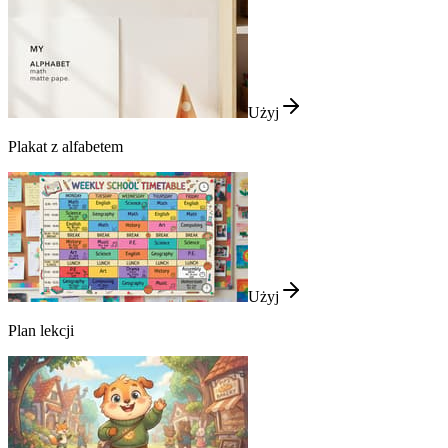
Użyj
Plakat z alfabetem
Użyj
Plan lekcji