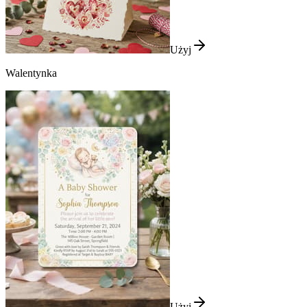
Użyj
Walentynka
Użyj