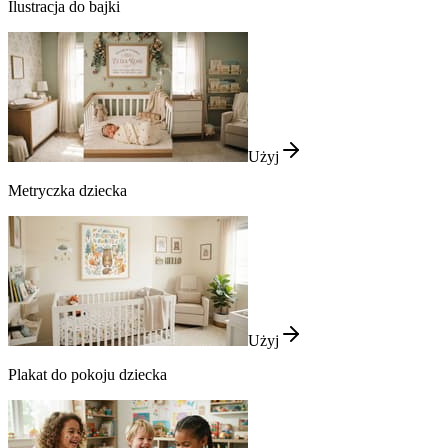
Ilustracja do bajki
Użyj
Metryczka dziecka
Użyj
Plakat do pokoju dziecka