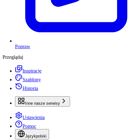
Popraw
Przeglądaj
Inspiracje
Szablony
Historia
Inne nasze serwisy
Ustawienia
Pomoc
Język
polski