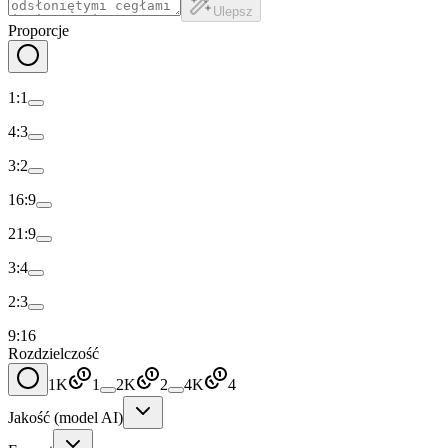
Ulepsz
Proporcje
1:1
4:3
3:2
16:9
21:9
3:4
2:3
9:16
Rozdzielczość
1K
1
2K
2
4K
4
Jakość (model AI)