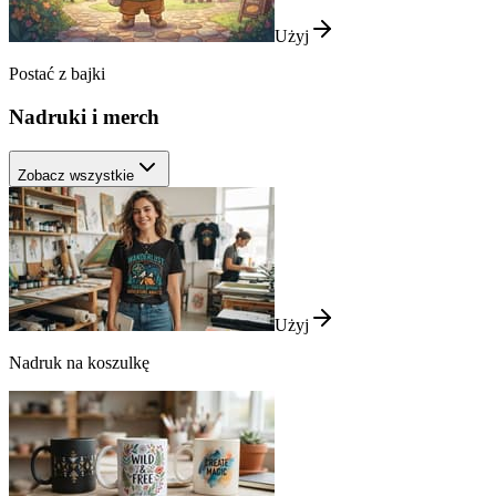
Użyj
Postać z bajki
Nadruki i merch
Zobacz wszystkie
Użyj
Nadruk na koszulkę