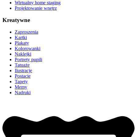
Wirtualny home staging
Projektowanie wnętrz
Kreatywne
Zaproszenia
Kartki
Plakaty
Kolorowanki
Naklejki
Portrety pupili
Tatuaże
Ilustracje
Postacie
Tapety
Memy
Nadruki