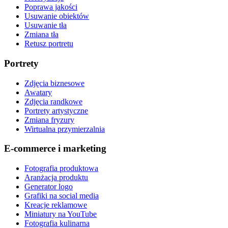
Poprawa jakości
Usuwanie obiektów
Usuwanie tła
Zmiana tła
Retusz portretu
Portrety
Zdjęcia biznesowe
Awatary
Zdjęcia randkowe
Portrety artystyczne
Zmiana fryzury
Wirtualna przymierzalnia
E-commerce i marketing
Fotografia produktowa
Aranżacja produktu
Generator logo
Grafiki na social media
Kreacje reklamowe
Miniatury na YouTube
Fotografia kulinarna