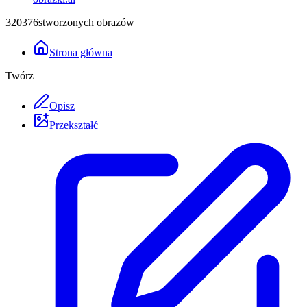
3
2
0
3
7
6
stworzonych obrazów
Strona główna
Twórz
Opisz
Przekształć