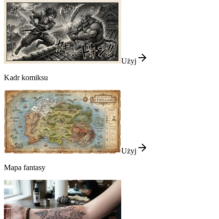
Użyj
Kadr komiksu
Użyj
Mapa fantasy